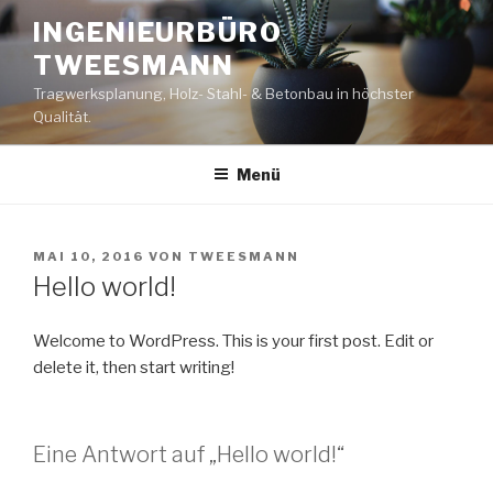
Zum
INGENIEURBÜRO
Inhalt
TWEESMANN
springen
Tragwerksplanung, Holz- Stahl- & Betonbau in höchster
Qualität.
Menü
VERÖFFENTLICHT
MAI 10, 2016
VON
TWEESMANN
AM
Hello world!
Welcome to WordPress. This is your first post. Edit or
delete it, then start writing!
Eine Antwort auf „Hello world!“